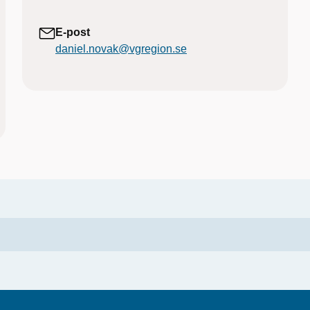
E-post
daniel.novak@vgregion.se