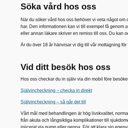
Söka vård hos oss
När du söker vård hos oss behöver vi veta något om 
har. Den informationen kan vi till exempel få genom at
eller annan läkare skriver en remiss till oss. Du kan 
Är du över 18 år hänvisar vi dig till vår mottagning fö
Vid ditt besök hos oss
Hos oss checkar du in själv via din mobil före besöke
Självincheckning – checka in direkt
Självincheckning – så går det till
Vårt mål med behandlingen är hög livskvalitet, normal 
från akuta och långsiktiga komplikationer till sjukdom
injicerat via pump eller penna. För att klara sin ege