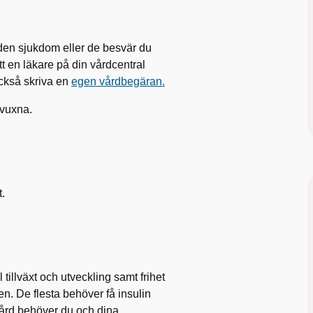
den sjukdom eller de besvär du
t en läkare på din vårdcentral
också skriva en
egen vårdbegäran.
r vuxna.
t.
tillväxt och utveckling samt frihet
en. De flesta behöver få insulin
nvård behöver du och dina