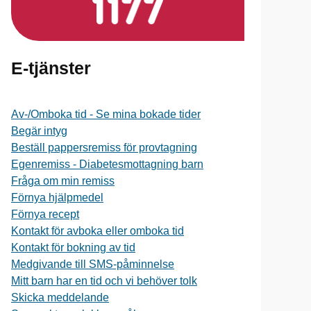
E-tjänster
Av-/Omboka tid - Se mina bokade tider
Begär intyg
Beställ pappersremiss för provtagning
Egenremiss - Diabetesmottagning barn
Fråga om min remiss
Förnya hjälpmedel
Förnya recept
Kontakt för avboka eller omboka tid
Kontakt för bokning av tid
Medgivande till SMS-påminnelse
Mitt barn har en tid och vi behöver tolk
Skicka meddelande