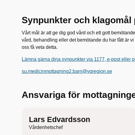
Synpunkter och klagomål 
Vårt mål är att ge dig god vård och ett gott bemötan
vård, behandling eller det bemötande du har fått är 
oss få veta detta.
Lämna gärna dina synpunkter via 1177, e-post eller p
su.medicinmottagning2.barn@vgregion.se
Ansvariga för mottagning
Lars Edvardsson
Vårdenhetschef