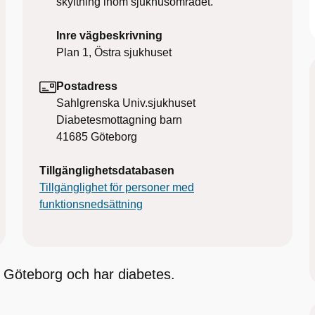
skyltning inom sjukhusområdet.
Inre vägbeskrivning
Plan 1, Östra sjukhuset
Postadress
Sahlgrenska Univ.sjukhuset
Diabetesmottagning barn
41685
Göteborg
Tillgänglighetsdatabasen
Tillgänglighet för personer med
funktionsnedsättning
 i Göteborg och har diabetes.