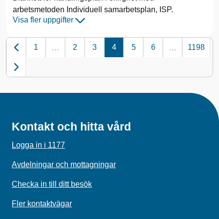
arbetsmetoden Individuell samarbetsplan, ISP.
Visa fler uppgifter
...
...
1
2
3
4
5
6
1198
Kontakt och hitta vård
Logga in i 1177
Avdelningar och mottagningar
Checka in till ditt besök
Fler kontaktvägar