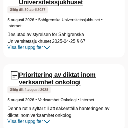
Universitetssjukhuset
e
Giltig till:
30 april 2027
t
5 augusti 2026
•
Sahlgrenska Universitetssjukhuset
•
s
Internet
Beslutad av styrelsen för Sahlgrenska
s
Universitetssjukhuset 2025-04-25 § 67
j
Visa fler uppgifter
u
k
Prioritering av diktat inom
h
verksamhet onkologi
Giltig till:
4 augusti 2028
u
5 augusti 2026
•
Verksamhet Onkologi
•
Internet
s
Denna rutin syftar till att säkerställa hanteringen av
e
diktat inom verksamhet onkologi
Visa fler uppgifter
t