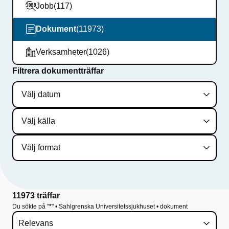
f
Jobb
(117)
ö
Dokument
(11973)
r
Verksamheter
(1026)
S
Filtrera dokumentträffar
a
h
l
g
r
e
11973 träffar
n
Du sökte på "
*
" • Sahlgrenska Universitetssjukhuset • dokument
s