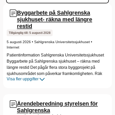
k
Byggarbete på Sahlgrenska
a
sjukhuset- räkna med längre
restid
U
Tillgänglig till:
5 augusti 2028
n
5 augusti 2026
•
Sahlgrenska Universitetssjukhuset
•
i
Internet
Patientinformation Sahlgrenska Universitetssjukhuset
v
Byggarbete på Sahlgrenska sjukhuset – räkna med
e
längre restid Det pågår flera stora byggprojekt på
sjukhusområdet som påverkar framkomligheten. Räk
r
Visa fler uppgifter
s
i
Ärendeberedning styrelsen för
t
Sahlgrenska