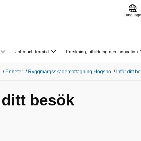
Languag
Jobb och framtid
Forskning, utbildning och innovation
d
/
Enheter
/
Ryggmärgsskademottagning Högsbo
/
Inför ditt b
 ditt besök