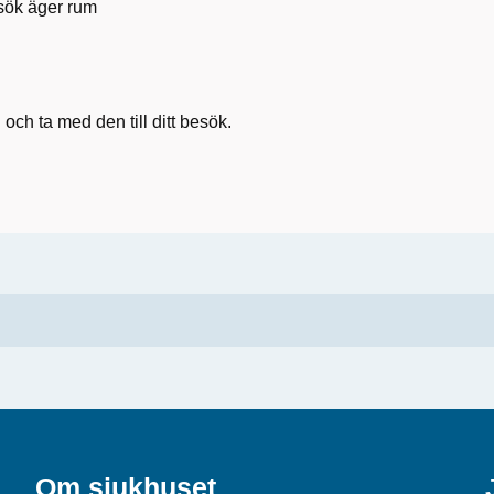
esök äger rum
och ta med den till ditt besök.
Om sjukhuset