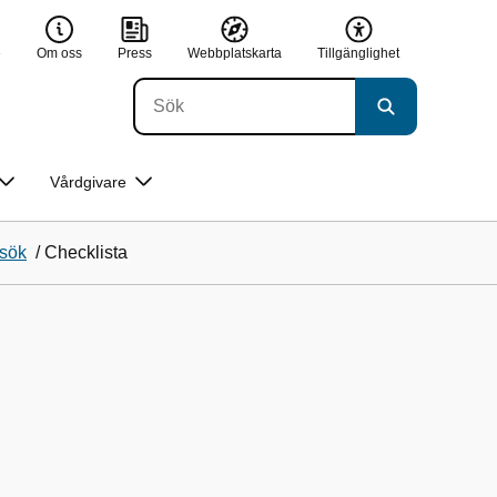
e
Om oss
Press
Webbplatskarta
Tillgänglighet
Vårdgivare
esök
/
Checklista