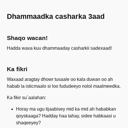
Dhammaadka casharka 3aad
Shaqo wacan!
Hadda waxa kuu dhammaaday casharkii sadexaad!
Ka fikri
Waxaad aragtay dhowr tusaale oo kala duwan oo ah
habab la isticmaalo si loo fududeeyo nolol maalmeedka.
Ka fikir su´aalahan:
Horay ma ugu tijaabisey mid ka mid ah hababkan
qoyskaaga? Hadday haa tahay, sidee habkaasi u
shaqeeyey?