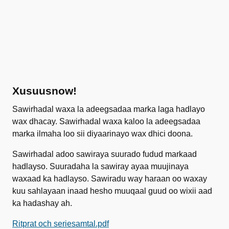
Xusuusnow!
Sawirhadal waxa la adeegsadaa marka laga hadlayo
wax dhacay. Sawirhadal waxa kaloo la adeegsadaa
marka ilmaha loo sii diyaarinayo wax dhici doona.
Sawirhadal adoo sawiraya suurado fudud markaad
hadlayso. Suuradaha la sawiray ayaa muujinaya
waxaad ka hadlayso. Sawiradu way haraan oo waxay
kuu sahlayaan inaad hesho muuqaal guud oo wixii aad
ka hadashay ah.
Ritprat och seriesamtal.pdf