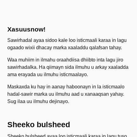
Xasuusnow!
Sawirhadal ayaa sidoo kale loo isticmaali karaa in lagu
ogaado wixii dhacay marka xaaladdu qalafsan tahay.
Waa muhiim in ilmahu oraahdiisa dhiibto inta lagu jiro
sawirhadalka. Ha qiimayn sida ilmuhu u arkay xaaladda
ama erayada uu ilmuhu isticmaalayo.
Maskaxda ku hay in aanay haboonayn in la isticmaalo
hadal-sawir marka uu ilmuhu aad u xanaaqsan yahay.
Sug ilaa uu ilmuhu dejinayo.
Sheeko bulsheed
Sheeko bulsheed ayaa loo isticmaali karaa in lagu tuso