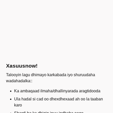
Xasuusnow!
Talooyin lagu dhimayo karkabada iyo shuruudaha
wadahadalka::
Ka ambaqaad ilmaha/dhallinyarada aragtidooda
Ula hadal si cad oo dhexdhexaad ah oo la taaban
karo