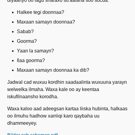
diyaariyo oo lagu sharaxo su'aalaha soo socda:
Halkee tegi doonnaa?
Maxaan samayn doonnaa?
Sabab?
Goorma?
Yaan la samayn?
Ilaa goorma?
Maxaan samayn doonnaa ka dib?
Jadwal cad wuxuu kordhin saadaalinta wuxuuna yarayn
welwelka ilmaha. Waxa kale oo ay keentaa
iskufilnaansho korodha.
Waxa kaloo aad adeegsan kartaa liiska hubinta, halkaas
oo ilmuhu hadhow xarriiqi karo qaybaha uu
dhammeeyey.