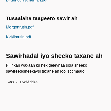
Bilder och scheman.pdf
Tusaalaha taageero sawir ah
Morgonrutin.pdf
Kvällsrutin.pdf
Sawirhadal iyo sheeko taxane ah
Filinkan waxaan ku hex geleynaa sida sheeko
sawireed/sheekaysi taxane ah loo isticmaalo.