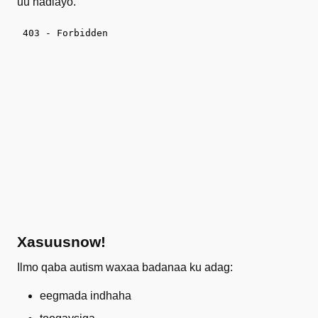
uu hadlayo.
Xasuusnow!
Ilmo qaba autism waxaa badanaa ku adag:
eegmada indhaha