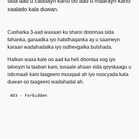
sida aad u caddayn karto oo aad u maarayn karto
xaalado kala duwan.
Casharka 3-aad waxaan ku sharxi doonnaa sida
fahanka, garaadka iyo habdhaqanka ay u saameyn
karaan wadahadalka iyo isdhexgalka bulshada.
Halkan waxa kale oo aad ka heli doontaa xog iyo
talooyin la taaban karo, tusaale ahaan sida qoyskaagu u
isticmaali karo taageero muuqaal ah iyo noocyada kala
duwan oo taageero wadahadal ah.