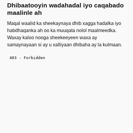
Dhibaatooyin wadahadal iyo caqabado
maalinle ah
Maqal waalid ka sheekaynaya dhib xagga hadalka iyo
habdhaqanka ah oo ka muuqata nolol maalmeedka.
Waxay kaloo nooga sheekeeyeen waxa ay
samaynayaan si ay u xalliyaan dhibaha ay la kulmaan.