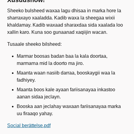
Sheeko bulsheed waxaa lagu dhisaa in marka hore la
sharraxayo xaaladda. Kadib waxa la sheegaa wixii
khaldamay. Kadib waxaad sharaxdaa sida xaalada loo
xallin karo. Kuna soo gunaanad xaqiijin wacan.
Tusaale sheeko bilsheed:
Marmar boosas badan baa la kala doortaa,
marmarna mid la doorto ma jiro.
Maanta waan nasiib darraa, booskaygii waa la
fadhiyey.
Maanta boos kale ayaan fariisanayaa inkastoo
aanan sidaa jeclayn.
Booska aan jeclahay waxaan fariisanayaa marka
uu firaaqo yahay.
Social berättelse.pdf