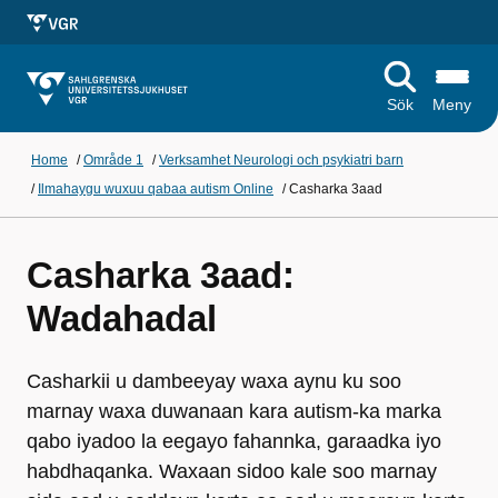
Sök
Meny
Home
/
Område 1
/
Verksamhet Neurologi och psykiatri barn
/
Ilmahaygu wuxuu qabaa autism Online
/
Casharka 3aad
Casharka 3aad:
Wadahadal
Casharkii u dambeeyay waxa aynu ku soo
marnay waxa duwanaan kara autism-ka marka
qabo iyadoo la eegayo fahannka, garaadka iyo
habdhaqanka. Waxaan sidoo kale soo marnay