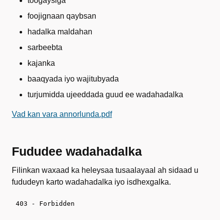
toogaysiga
foojignaan qaybsan
hadalka maldahan
sarbeebta
kajanka
baaqyada iyo wajitubyada
turjumidda ujeeddada guud ee wadahadalka
Vad kan vara annorlunda.pdf
Fududee wadahadalka
Filinkan waxaad ka heleysaa tusaalayaal ah sidaad u
fududeyn karto wadahadalka iyo isdhexgalka.