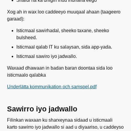
Shardi ha ka dhigin inuu indhaha eego
Xog ah in wax loo caddeeyo muuqaal ahaan (taageero
garaad):
Isticmaal sawirhadal, sheeko taxane, sheeko
bulsheed.
Isticmaal qalab IT ku salaysan, sida app-yada.
Isticmaal sawiro iyo jadwallo.
Waxaad dhawaan in badan baran doontaa sida loo
isticmaalo qalabka
Underlätta kommunikation och samspel.pdf
Sawirro iyo jadwallo
Filinkan waxaan ku sharxeynaa sidaad u isticmaali
karto sawirro iyo jadwallo si aad u diyaariso, u caddeyso