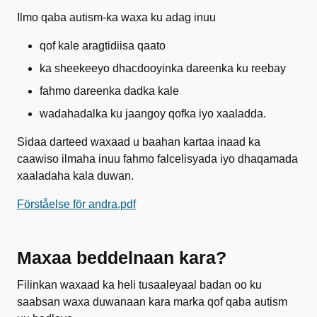
Ilmo qaba autism-ka waxa ku adag inuu
qof kale aragtidiisa qaato
ka sheekeeyo dhacdooyinka dareenka ku reebay
fahmo dareenka dadka kale
wadahadalka ku jaangoy qofka iyo xaaladda.
Sidaa darteed waxaad u baahan kartaa inaad ka
caawiso ilmaha inuu fahmo falcelisyada iyo dhaqamada
xaaladaha kala duwan.
Förståelse för andra.pdf
Maxaa beddelnaan kara?
Filinkan waxaad ka heli tusaaleyaal badan oo ku
saabsan waxa duwanaan kara marka qof qaba autism