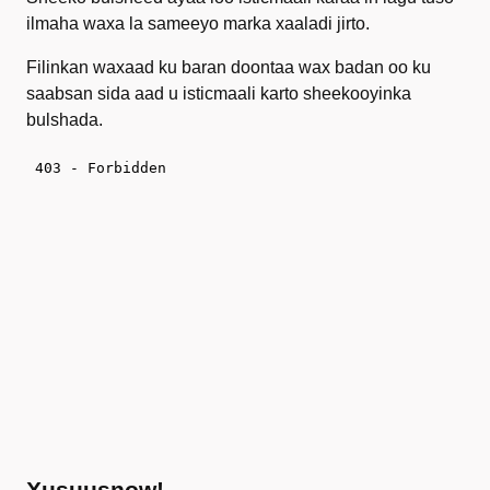
ilmaha waxa la sameeyo marka xaaladi jirto.
Filinkan waxaad ku baran doontaa wax badan oo ku
saabsan sida aad u isticmaali karto sheekooyinka
bulshada.
Xusuusnow!