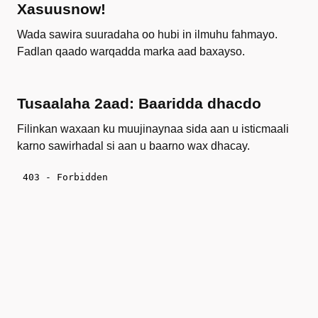
Xasuusnow!
Wada sawira suuradaha oo hubi in ilmuhu fahmayo.
Fadlan qaado warqadda marka aad baxayso.
Tusaalaha 2aad: Baaridda dhacdo
Filinkan waxaan ku muujinaynaa sida aan u isticmaali
karno sawirhadal si aan u baarno wax dhacay.