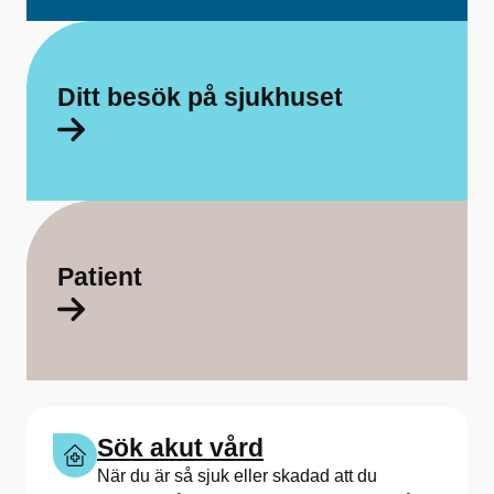
a
f
ö
Ditt besök på sjukhuset
r
S
a
h
Patient
l
g
r
e
Sök akut vård
n
När du är så sjuk eller skadad att du