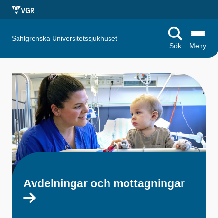
Sahlgrenska Universitetssjukhuset
Sök
Meny
S
t
a
r
t
s
i
Avdelningar och mottagningar
d