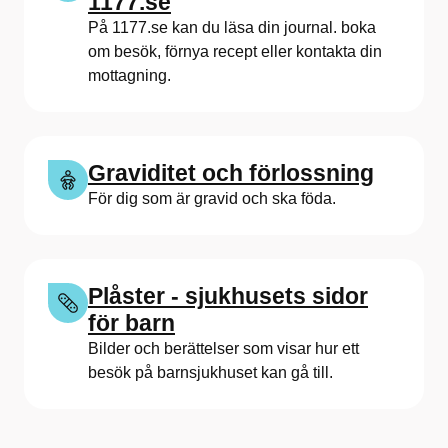
t
1177.se
På 1177.se kan du läsa din journal. boka
e
om besök, förnya recept eller kontakta din
t
mottagning.
s
s
Graviditet och förlossning
j
För dig som är gravid och ska föda.
u
k
Plåster - sjukhusets sidor
h
för barn
u
Bilder och berättelser som visar hur ett
besök på barnsjukhuset kan gå till.
s
e