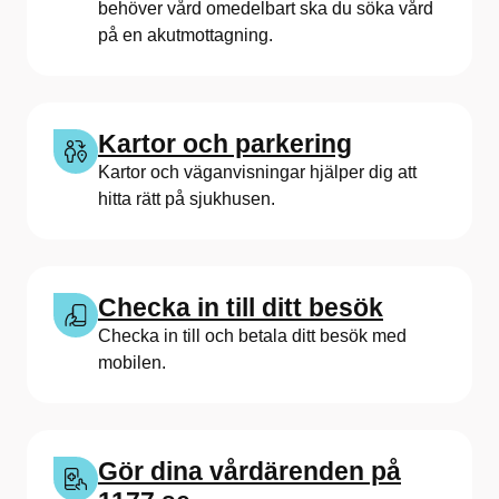
behöver vård omedelbart ska du söka vård
s
på en akutmottagning.
k
a
Kartor och parkering
U
Kartor och väganvisningar hjälper dig att
n
hitta rätt på sjukhusen.
i
v
Checka in till ditt besök
e
Checka in till och betala ditt besök med
r
mobilen.
s
i
Gör dina vårdärenden på