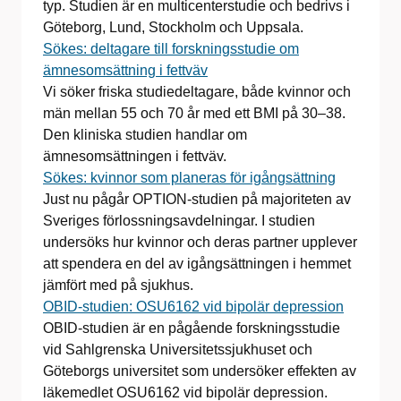
typ. Studien är en multicenterstudie och bedrivs i
Göteborg, Lund, Stockholm och Uppsala.
Sökes: deltagare till forskningsstudie om
ämnesomsättning i fettväv
Vi söker friska studiedeltagare, både kvinnor och
män mellan 55 och 70 år med ett BMI på 30–38.
Den kliniska studien handlar om
ämnesomsättningen i fettväv.
Sökes: kvinnor som planeras för igångsättning
Just nu pågår OPTION-studien på majoriteten av
Sveriges förlossningsavdelningar. I studien
undersöks hur kvinnor och deras partner upplever
att spendera en del av igångsättningen i hemmet
jämfört med på sjukhus.
OBID-studien: OSU6162 vid bipolär depression
OBID-studien är en pågående forskningsstudie
vid Sahlgrenska Universitetssjukhuset och
Göteborgs universitet som undersöker effekten av
läkemedlet OSU6162 vid bipolär depression.