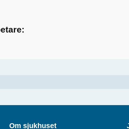
betare:
Om sjukhuset