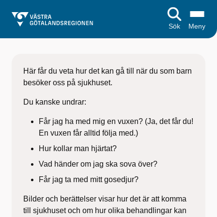
Sök
Meny
S
t
Här får du veta hur det kan gå till när du som barn
a
besöker oss på sjukhuset.
r
Du kanske undrar:
t
Får jag ha med mig en vuxen? (Ja, det får du!
En vuxen får alltid följa med.)
s
Hur kollar man hjärtat?
i
Vad händer om jag ska sova över?
d
Får jag ta med mitt gosedjur?
a
Bilder och berättelser visar hur det är att komma
till sjukhuset och om hur olika behandlingar kan