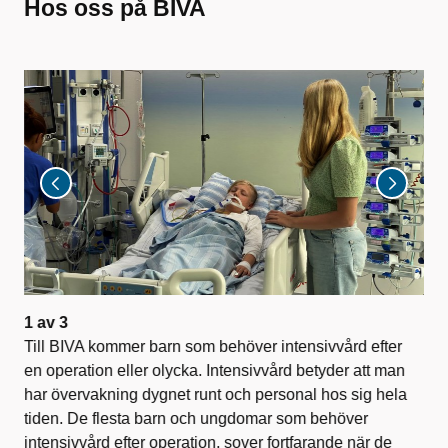
Hos oss på BIVA
1
av
3
2
a
on
Till BIVA kommer barn som behöver intensivvård efter
De 
en operation eller olycka. Intensivvård betyder att man
fam
har övervakning dygnet runt och personal hos sig hela
tiden. De flesta barn och ungdomar som behöver
intensivvård efter operation, sover fortfarande när de