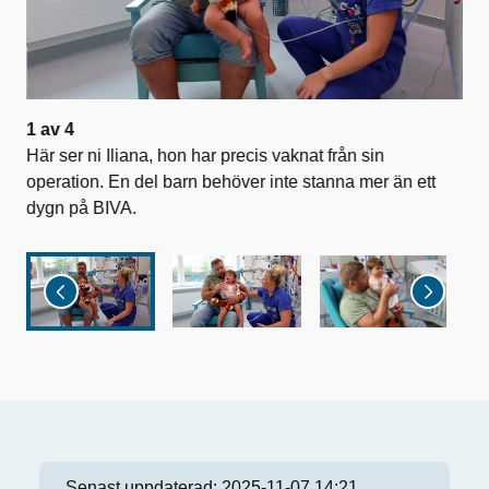
1
av
4
2
a
are.
Här ser ni Iliana, hon har precis vaknat från sin
När
operation. En del barn behöver inte stanna mer än ett
sit
dygn på BIVA.
Senast uppdaterad:
2025-11-07 14:21