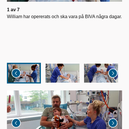
1
av
7
2
a
re
William har opererats och ska vara på BIVA några dagar.
Wil
på 
an