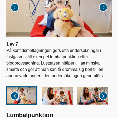
1
av
7
2
a
På korttidsmottagningen görs ofta undersökningar i
Om 
n
lustgasrus, till exempel lumbalpunktion eller
av 
blodprovstagning. Lustgasen hjälper till att minska
smärta och gör att man kan få drömma sig bort till en
annan värld under tiden undersökningen genomförs.
Lumbalpunktion