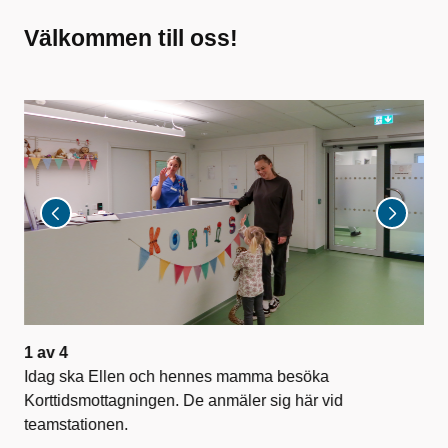
Välkommen till oss!
1
av
4
2
a
!
Idag ska Ellen och hennes mamma besöka
Här
Korttidsmottagningen. De anmäler sig här vid
teamstationen.