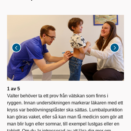
2
a
Val
hög
tvä
1
av
5
et
Valter behöver ta ett prov från vätskan som finns i
ryggen. Innan undersökningen markerar läkaren med ett
kryss var bedövningsplåster ska sättas. Lumbalpunktion
kan göras vaket, eller så kan man få medicin som gör att
man blir lugn eller somnar, till exempel lustgas eller en
tablett. Om du är intresserad av att lära dig mer om