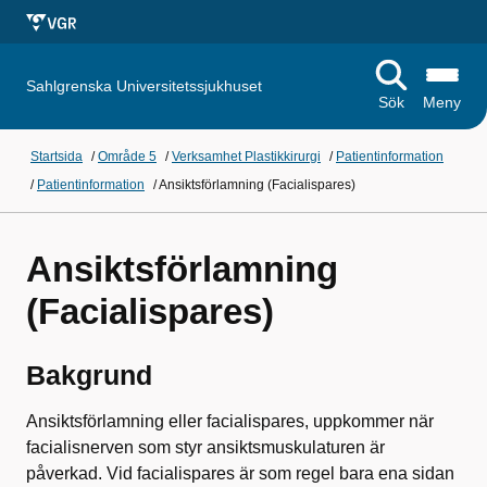
Sahlgrenska Universitetssjukhuset
Sök
Meny
Startsida
/
Område 5
/
Verksamhet Plastikkirurgi
/
Patientinformation
/
Patientinformation
/
Ansiktsförlamning (Facialispares)
Ansiktsförlamning
(Facialispares)
Bakgrund
Ansiktsförlamning eller facialispares, uppkommer när
facialisnerven som styr ansiktsmuskulaturen är
påverkad. Vid facialispares är som regel bara ena sidan