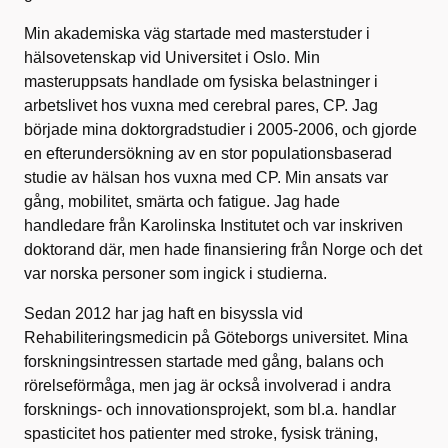
Min akademiska väg startade med masterstuder i
hälsovetenskap vid Universitet i Oslo. Min
masteruppsats handlade om fysiska belastninger i
arbetslivet hos vuxna med cerebral pares, CP. Jag
började mina doktorgradstudier i 2005-2006, och gjorde
en efterundersökning av en stor populationsbaserad
studie av hälsan hos vuxna med CP. Min ansats var
gång, mobilitet, smärta och fatigue. Jag hade
handledare från Karolinska Institutet och var inskriven
doktorand där, men hade finansiering från Norge och det
var norska personer som ingick i studierna.
Sedan 2012 har jag haft en bisyssla vid
Rehabiliteringsmedicin på Göteborgs universitet. Mina
forskningsintressen startade med gång, balans och
rörelseförmåga, men jag är också involverad i andra
forsknings- och innovationsprojekt, som bl.a. handlar
spasticitet hos patienter med stroke, fysisk träning,