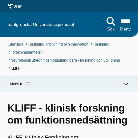
Sahlgrenska Universitetssjukhuset
Sök
Meny
Startsida
/
Forskning, utbildning och innovation
/
Forskning
/
Forskningsenheter
/
Neurologisk utredningsmottagning barn - forskning och utbildning
/
KLIFF
Meny KLIFF
KLIFF - klinisk forskning
om funktionsnedsättning
KLIFF, KLInisk Forskning om