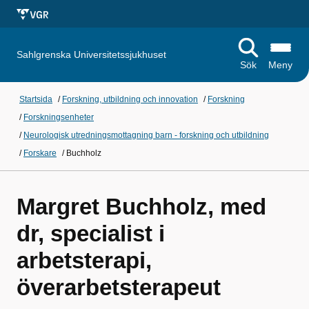
Sahlgrenska Universitetssjukhuset
Sök
Meny
Startsida
/
Forskning, utbildning och innovation
/
Forskning
/
Forskningsenheter
/
Neurologisk utredningsmottagning barn - forskning och utbildning
/
Forskare
/
Buchholz
Margret Buchholz, med
dr, specialist i
arbetsterapi,
överarbetsterapeut