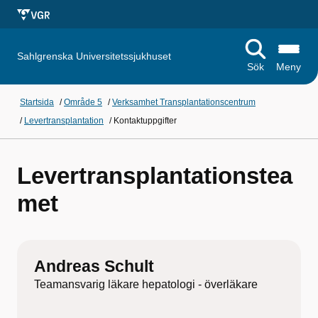
Sahlgrenska Universitetssjukhuset
Sök
Meny
Startsida
/
Område 5
/
Verksamhet Transplantationscentrum
/
Levertransplantation
/
Kontaktuppgifter
Levertransplantationstea
met
Andreas Schult
Teamansvarig läkare hepatologi - överläkare