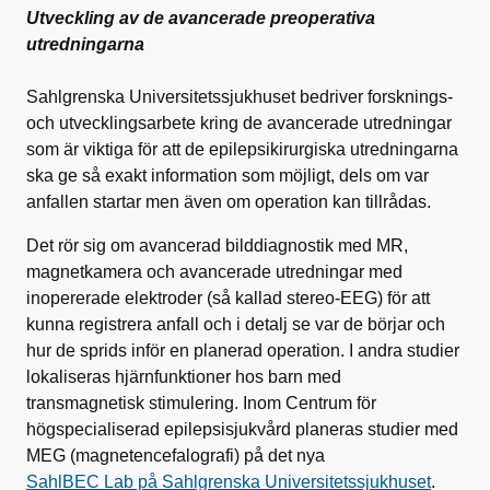
Utveckling av de avancerade preoperativa
utredningarna
Sahlgrenska Universitetssjukhuset bedriver forsknings-
och utvecklingsarbete kring de avancerade utredningar
som är viktiga för att de epilepsikirurgiska utredningarna
ska ge så exakt information som möjligt, dels om var
anfallen startar men även om operation kan tillrådas.
Det rör sig om avancerad bilddiagnostik med MR,
magnetkamera och avancerade utredningar med
inopererade elektroder (så kallad stereo-EEG) för att
kunna registrera anfall och i detalj se var de börjar och
hur de sprids inför en planerad operation. I andra studier
lokaliseras hjärnfunktioner hos barn med
transmagnetisk stimulering. Inom Centrum för
högspecialiserad epilepsisjukvård planeras studier med
MEG (magnetencefalografi) på det nya
SahlBEC Lab på Sahlgrenska Universitetssjukhuset
.