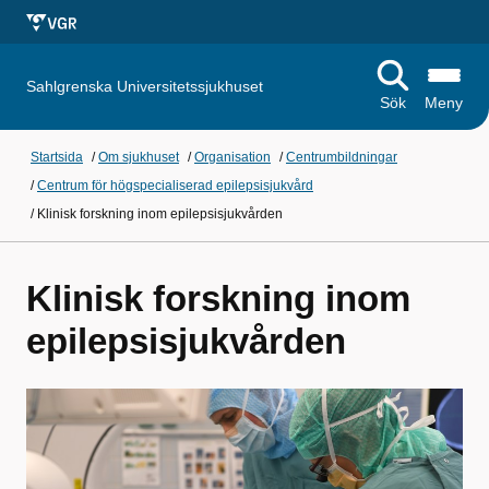
Sahlgrenska Universitetssjukhuset
Sök
Meny
Startsida
/
Om sjukhuset
/
Organisation
/
Centrumbildningar
/
Centrum för högspecialiserad epilepsisjukvård
/
Klinisk forskning inom epilepsisjukvården
Klinisk forskning inom
epilepsisjukvården