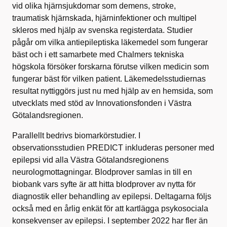
vid olika hjärnsjukdomar som demens, stroke,
traumatisk hjärnskada, hjärninfektioner och multipel
skleros med hjälp av svenska registerdata. Studier
pågår om vilka antiepileptiska läkemedel som fungerar
bäst och i ett samarbete med Chalmers tekniska
högskola försöker forskarna förutse vilken medicin som
fungerar bäst för vilken patient. Läkemedelsstudiernas
resultat nyttiggörs just nu med hjälp av en hemsida, som
utvecklats med stöd av Innovationsfonden i Västra
Götalandsregionen.
Parallellt bedrivs biomarkörstudier. I
observationsstudien PREDICT inkluderas personer med
epilepsi vid alla Västra Götalandsregionens
neurologmottagningar. Blodprover samlas in till en
biobank vars syfte är att hitta blodprover av nytta för
diagnostik eller behandling av epilepsi. Deltagarna följs
också med en årlig enkät för att kartlägga psykosociala
konsekvenser av epilepsi. I september 2022 har fler än