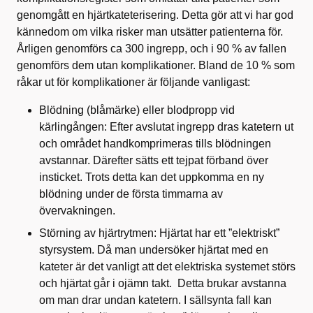
genomgått en hjärtkateterisering. Detta gör att vi har god
kännedom om vilka risker man utsätter patienterna för.
Årligen genomförs ca 300 ingrepp, och i 90 % av fallen
genomförs dem utan komplikationer. Bland de 10 % som
råkar ut för komplikationer är följande vanligast:
Blödning (blåmärke) eller blodpropp vid
kärlingången: Efter avslutat ingrepp dras katetern ut
och området handkomprimeras tills blödningen
avstannar. Därefter sätts ett tejpat förband över
insticket. Trots detta kan det uppkomma en ny
blödning under de första timmarna av
övervakningen.
Störning av hjärtrytmen: Hjärtat har ett ”elektriskt”
styrsystem. Då man undersöker hjärtat med en
kateter är det vanligt att det elektriska systemet störs
och hjärtat går i ojämn takt. Detta brukar avstanna
om man drar undan katetern. I sällsynta fall kan