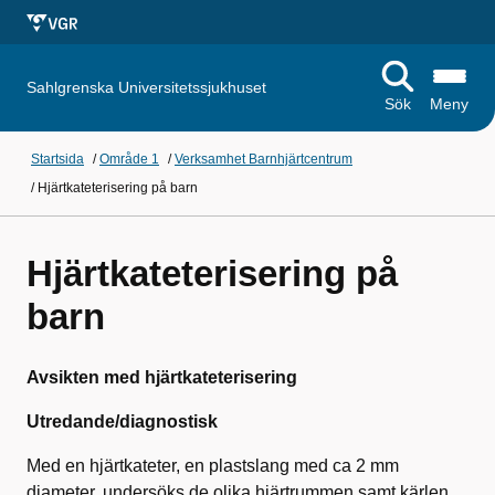
Sahlgrenska Universitetssjukhuset
Sök
Meny
Startsida
/
Område 1
/
Verksamhet Barnhjärtcentrum
/
Hjärtkateterisering på barn
Hjärtkateterisering på
barn
Avsikten med hjärtkateterisering
Utredande/diagnostisk
Med en hjärtkateter, en plastslang med ca 2 mm
diameter, undersöks de olika hjärtrummen samt kärlen