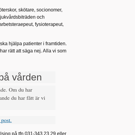
köterskor, skötare, socionomer,
sjukvårdsbiträden och
 arbetsteraepeut, fysioterapeut,
ka hjälpa patienter i framtiden.
ar rätt att säga nej. Alla vi som
på vården
ande. Om du har
nde du har fått är vi
 post.
sing på tfn 031-343 23 29 eller