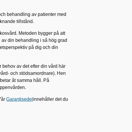
och behandling av patienter med
nande tillstånd.
kosvård. Metoden bygger på att
 av din behandling i så hög grad
etsperspektiv på dig och din
behov av det efter din vård här
vård- och stödsamordnare). Hen
rbetar åt samma håll. På
öppenvården.
Vår
Garantisedel
innehåller det du