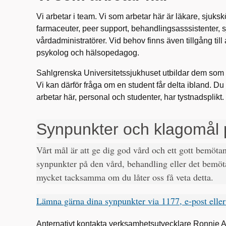
Vi arbetar i team. Vi som arbetar här är läkare, sjuks
farmaceuter, peer support, behandlingsasssistenter, 
vårdadministratörer. Vid behov finns även tillgång till
psykolog och hälsopedagog.
Sahlgrenska Universitetssjukhuset utbildar dem som s
Vi kan därför fråga om en student får delta ibland. Du h
arbetar här, personal och studenter, har tystnadsplikt.
Synpunkter och klagomål 
Vårt mål är att ge dig god vård och ett gott bemöt
synpunkter på den vård, behandling eller det bemöta
mycket tacksamma om du låter oss få veta detta.
Lämna gärna dina synpunkter via 1177, e-post eller
Anternativt kontakta verksamhetsutvecklare Ronnie Al