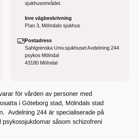
sjukhusområdet.
Inre vägbeskrivning
Plan 3, Mölndals sjukhus
Postadress
Sahlgrenska Univ.sjukhuset Avdelning 244
psykos Mölndal
43180
Mölndal
arar för vården av personer med
 bosatta i Göteborg stad, Mölndals stad
. Avdelning 244 är specialiserade på
d psykossjukdomar såsom schizofreni