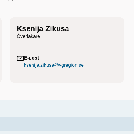
Ksenija Zikusa
Överläkare
E-post
ksenija.zikusa@vgregion.se