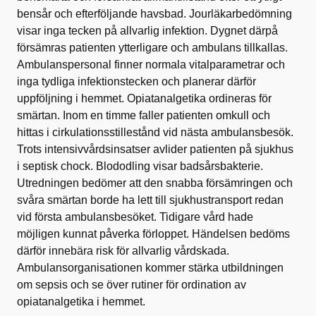
bensår och efterföljande havsbad. Jourläkarbedömning
visar inga tecken på allvarlig infektion. Dygnet därpå
försämras patienten ytterligare och ambulans tillkallas.
Ambulanspersonal finner normala vitalparametrar och
inga tydliga infektionstecken och planerar därför
uppföljning i hemmet. Opiatanalgetika ordineras för
smärtan. Inom en timme faller patienten omkull och
hittas i cirkulationsstillestånd vid nästa ambulansbesök.
Trots intensivvårdsinsatser avlider patienten på sjukhus
i septisk chock. Blododling visar badsårsbakterie.
Utredningen bedömer att den snabba försämringen och
svåra smärtan borde ha lett till sjukhustransport redan
vid första ambulansbesöket. Tidigare vård hade
möjligen kunnat påverka förloppet. Händelsen bedöms
därför innebära risk för allvarlig vårdskada.
Ambulansorganisationen kommer stärka utbildningen
om sepsis och se över rutiner för ordination av
opiatanalgetika i hemmet.