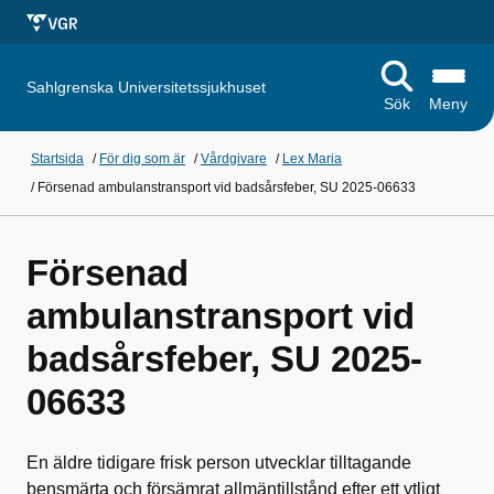
Sahlgrenska Universitetssjukhuset
Sök
Meny
Startsida
/
För dig som är
/
Vårdgivare
/
Lex Maria
/
Försenad ambulanstransport vid badsårsfeber, SU 2025-06633
Försenad
ambulanstransport vid
badsårsfeber, SU 2025-
06633
En äldre tidigare frisk person utvecklar tilltagande
bensmärta och försämrat allmäntillstånd efter ett ytligt