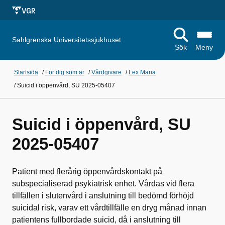
Sahlgrenska Universitetssjukhuset
Sök
Meny
Startsida
/
För dig som är
/
Vårdgivare
/
Lex Maria
/
Suicid i öppenvård, SU 2025-05407
Suicid i öppenvård, SU
2025-05407
Patient med flerårig öppenvårdskontakt på
subspecialiserad psykiatrisk enhet. Vårdas vid flera
tillfällen i slutenvård i anslutning till bedömd förhöjd
suicidal risk, varav ett vårdtillfälle en dryg månad innan
patientens fullbordade suicid, då i anslutning till