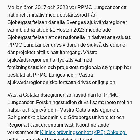
Mellan åren 2017 och 2023 var PPMC Lungcancer ett
nationellt initiativ med uppstartssröd från
Sjöbergsstiftelsen där alla Sveriges sjukvårdsregioner
var inbjudna att delta. Hösten 2023 meddelade
Sjöbergsstiftelsen att det nationella initiativet är avslutat.
PPMC Lungcancer drivs vidare i de sjukvårdsregioner
där projektet hittills nått framgång. Västra
sjukvårdsregionen har lyckats väl med
forskningsstudien och projektets regionala styrgrupp har
beslutat att PPMC Lungcancer i Västra
sjukvårdsregionen ska fortsätta drivas enligt plan.
Västra Götalandsregionen är huvudman för PPMC
Lungcancer. Forskningsstudien drivs i samarbete mellan
hälso- och sjukvården i Västra Götalandsregionen,
Sahlgrenska akademin vid Göteborgs universitet och
Regionalt cancercentrum väst. Koordinerande
verksamhet är
Klinisk prövningsenhet (KPE) Onkologi
vid Sahlgrenska Universitetssjukhuset.