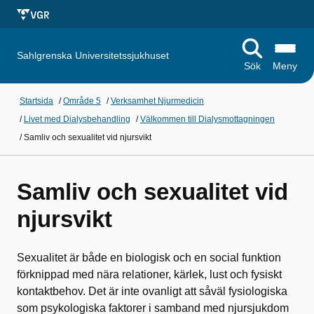
Sahlgrenska Universitetssjukhuset
Sök
Meny
Startsida
/
Område 5
/
Verksamhet Njurmedicin
/
Livet med Dialysbehandling
/
Välkommen till Dialysmottagningen
/
Samliv och sexualitet vid njursvikt
Samliv och sexualitet vid
njursvikt
Sexualitet är både en biologisk och en social funktion
förknippad med nära relationer, kärlek, lust och fysiskt
kontaktbehov. Det är inte ovanligt att såväl fysiologiska
som psykologiska faktorer i samband med njursjukdom