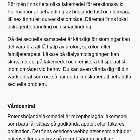
För män finns flera olika läkemedel för erektionssvikt.
För kvinnor är behandling av bristande lust och förmåga
till sex ännu ett outvecklat område. Däremot finns lokal
östrogenbehandling och smärtlindring.
Då det sexuella samspelet är känsligt för störningar kan
det vara bra att få hjälp av urolog, sexolog eller
familjeterapeut. Läkare på dialysmottagningen kan
skriva recept på läkemedel och remittera till specialist
inom området vid behov. Du kan även vända dig till din
vårdcentral som också har goda kunskaper att behandla
sexuella problem.
Vårdcentral
Potenshöjandeläkemedel är receptbelagda läkemedel
som bara får säljas på godkända apotek efter läkares
ordination. Det finns oseriösa webbplatser som erbjuder
potenspiller utan krav på recept. Viagra är ett av