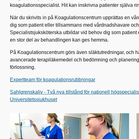
koagulationsspecialist. Hit kan inskrivna patienter själva ri
När du skrivits in på Koagulationscentrum upprättas en vå
dig som patient eller tillsammans med vårdnadshavare oc
Specialistsjuksköterska utbildar vid behov dig som patient 
en stor del av behandlingen kan ges hemma.
På Koagulationscentrum görs även släktutredningar, och här 
avancerade terapiläkemedel och bedömning och planering v
förlossning.
Expertteam för koagulationsrubbningar
Sahlgrenskaliv - Två nya tillstånd för nationell högspecial
Universitetssjukhuset