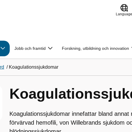
Languag
Jobb och framtid
Forskning, utbildning och innovation
rd
/
Koagulationssjukdomar
Koagulationssju
Koagulationssjukdomar innefattar bland annat m
förvärvad hemofili, von Willebrands sjukdom o
blödningssjukdomar.