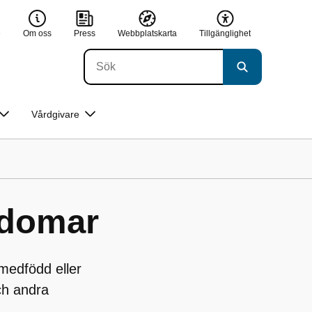
e
Om oss
Press
Webbplatskarta
Tillgänglighet
Vårdgivare
kdomar
edfödd eller
ch andra