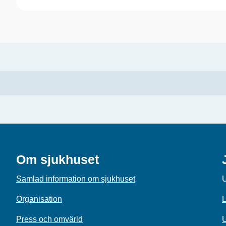
Om sjukhuset
Samlad information om sjukhuset
U
Organisation
L
Press och omvärld
U