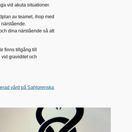
nga vid akuta situationer.
rdplan av teamet, ihop med
h närstående.
och dina närstående så att
finns tillgång till
id graviditet och
iserad vård på Sahlgrenska