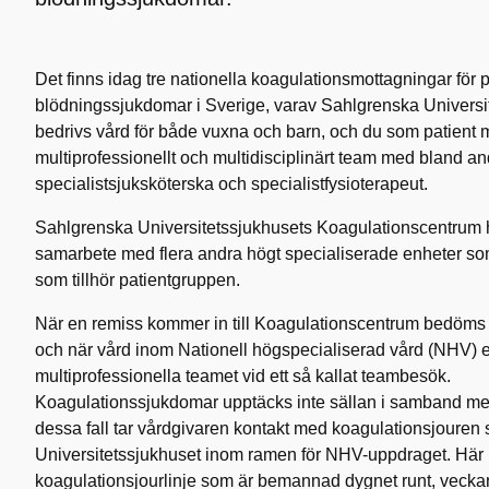
Det finns idag tre nationella koagulationsmottagningar för
blödningssjukdomar i Sverige, varav Sahlgrenska Universi
bedrivs vård för både vuxna och barn, och du som patient m
multiprofessionellt och multidisciplinärt team med bland an
specialistsjuksköterska och specialistfysioterapeut.
Sahlgrenska Universitetssjukhusets Koagulationscentrum ha
samarbete med flera andra högt specialiserade enheter som 
som tillhör patientgruppen.
När en remiss kommer in till Koagulationscentrum bedöms 
och när vård inom Nationell högspecialiserad vård (NHV) er
multiprofessionella teamet vid ett så kallat teambesök.
Koagulationssjukdomar upptäcks inte sällan i samband med 
dessa fall tar vårdgivaren kontakt med koagulationsjouren
Universitetssjukhuset inom ramen för NHV-uppdraget. Här 
koagulationsjourlinje som är bemannad dygnet runt, veckan