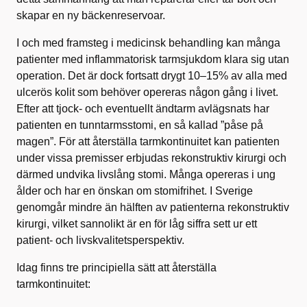
skapar en ny bäckenreservoar.
I och med framsteg i medicinsk behandling kan många
patienter med inflammatorisk tarmsjukdom klara sig utan
operation. Det är dock fortsatt drygt 10–15% av alla med
ulcerös kolit som behöver opereras någon gång i livet.
Efter att tjock- och eventuellt ändtarm avlägsnats har
patienten en tunntarmsstomi, en så kallad ”påse på
magen”. För att återställa tarmkontinuitet kan patienten
under vissa premisser erbjudas rekonstruktiv kirurgi och
därmed undvika livslång stomi. Många opereras i ung
ålder och har en önskan om stomifrihet. I Sverige
genomgår mindre än hälften av patienterna rekonstruktiv
kirurgi, vilket sannolikt är en för låg siffra sett ur ett
patient- och livskvalitetsperspektiv.
Idag finns tre principiella sätt att återställa
tarmkontinuitet: