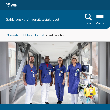
Sahlgrenska Universitetssjukhuset
Sök
Meny
Startsida
/
Jobb och framtid
/
Lediga jobb