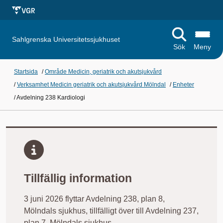
Sahlgrenska Universitetssjukhuset
Sök
Meny
Startsida
/
Område Medicin, geriatrik och akutsjukvård
/
Verksamhet Medicin geriatrik och akutsjukvård Mölndal
/
Enheter
/
Avdelning 238 Kardiologi
Tillfällig information
3 juni 2026 flyttar Avdelning 238, plan 8,
Mölndals sjukhus, tillfälligt över till Avdelning 237,
plan 7, Mölndals sjukhus.