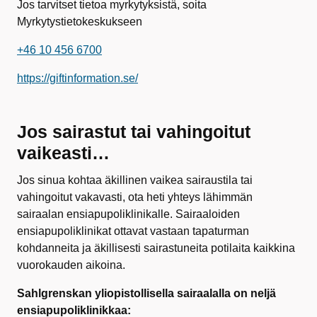
Jos tarvitset tietoa myrkytyksistä, soita
Myrkytystietokeskukseen
+46 10 456 6700
https://giftinformation.se/
Jos sairastut tai vahingoitut
vaikeasti…
Jos sinua kohtaa äkillinen vaikea sairaustila tai
vahingoitut vakavasti, ota heti yhteys lähimmän
sairaalan ensiapupoliklinikalle. Sairaaloiden
ensiapupoliklinikat ottavat vastaan tapaturman
kohdanneita ja äkillisesti sairastuneita potilaita kaikkina
vuorokauden aikoina.
Sahlgrenskan yliopistollisella sairaalalla on neljä
ensiapupoliklinikkaa: