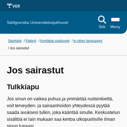
Sahlgrenska Universitetssjukhuset
Sök
Meny
Startsida
/
Patient
/
Kontakta sjukhuset
/
In other languages
/
Jos sairastut
Jos sairastut
Tulkkiapu
Jos sinun on vaikea puhua ja ymmärtää ruotsinkieltä,
voit terveyden- ja sairaanhoidon yhteydessä pyytää
saada avuksesi tulkin, joka kääntää sinulle. Keskustelun
sisältöä ei lain mukaan saa kertoa ulkopuolisille ilman
sinun lupaasi.