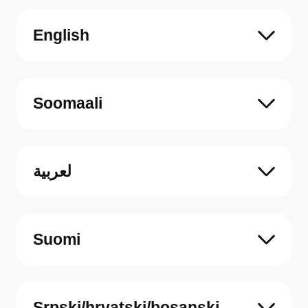
English
Soomaali
لعربية
Suomi
Srpski/hrvatski/bosanski