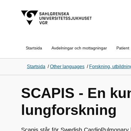
Startsida
Avdelningar och mottagningar
Patient
Startsida
/
Other languages
/
Forskning, utbildnin
SCAPIS - En kun
lungforskning
Scapis står för Swedish CardioPulmonary 