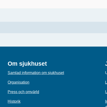
Om sjukhuset
Samlad information om sjukhuset
U
Organisation
L
Press och omvärld
U
Historik
I