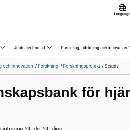
Languag
Jobb och framtid
Forskning, utbildning och innovation
g och innovation
/
Forskning
/
Forskningsprojekt
/
Scapis
skapsbank för hjär
bioImage Study. Studien,