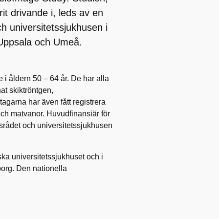
t drivande i, leds av en
ch universitetssjukhusen i
 Uppsala och Umeå.
 i åldern 50 – 64 år. De har alla
t skiktröntgen,
tagarna har även fått registrera
och matvanor. Huvudfinansiär för
srådet och universitetssjukhusen
a universitetssjukhuset och i
borg. Den nationella