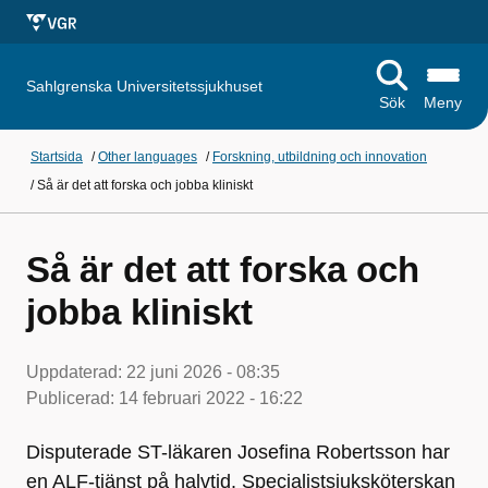
Sahlgrenska Universitetssjukhuset
Sök
Meny
Startsida
/
Other languages
/
Forskning, utbildning och innovation
/
Så är det att forska och jobba kliniskt
Så är det att forska och
jobba kliniskt
Uppdaterad:
22 juni 2026 - 08:35
Publicerad:
14 februari 2022 - 16:22
Disputerade ST-läkaren Josefina Robertsson har
en ALF-tjänst på halvtid. Specialistsjuksköterskan