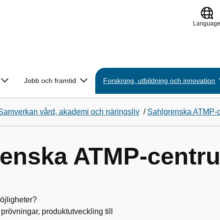
Languag
Jobb och framtid
Forskning, utbildning och innovation
Samverkan vård, akademi och näringsliv
/
Sahlgrenska ATMP-
renska ATMP-centr
öjligheter?
 prövningar, produktutveckling till