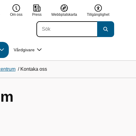
e
Om oss
Press
Webbplatskarta
Tillgänglighet
Vårdgivare
centrum
/
Kontaka oss
um