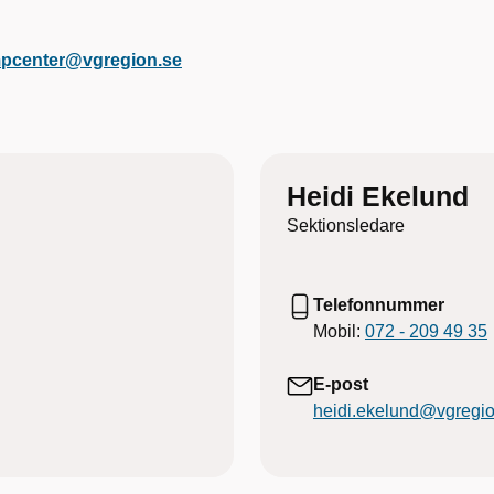
mpcenter@vgregion.se
Heidi Ekelund
Sektionsledare
Telefonnummer
Mobil:
072 - 209 49 35
E-post
heidi.ekelund@vgregio