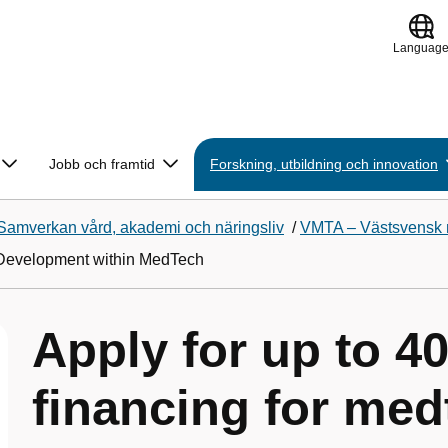
Languag
Jobb och framtid
Forskning, utbildning och innovation
Samverkan vård, akademi och näringsliv
/
VMTA – Västsvensk 
 Development within MedTech
Apply for up to 4
financing for med