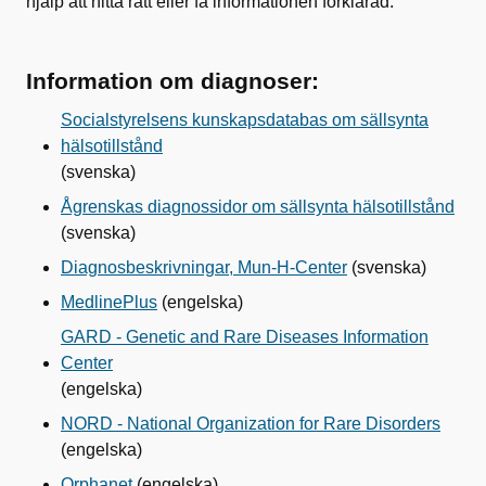
hjälp att hitta rätt eller få informationen förklarad.
Information om diagnoser:
Socialstyrelsens kunskapsdatabas om sällsynta
hälsotillstånd
(svenska)
Ågrenskas diagnossidor om sällsynta hälsotillstånd
(svenska)
Diagnosbeskrivningar, Mun-H-Center
(svenska)
MedlinePlus
(engelska)
GARD - Genetic and Rare Diseases Information
Center
(engelska)
NORD - National Organization for Rare Disorders
(engelska)
Orphanet
(engelska)