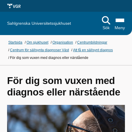
Sahlgrenska Universitetssjukhuset
Sök
Meny
Startsida
/
Om sjukhuset
/
Organisation
/
Centrumbildningar
/
Centrum för sällsynta diagnoser Väst
/
Att få en sällsynt diagnos
/
För dig som vuxen med diagnos eller närstående
För dig som vuxen med
diagnos eller närstående