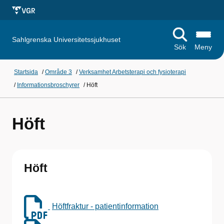
Sahlgrenska Universitetssjukhuset
Sök
Meny
Startsida
/
Område 3
/
Verksamhet Arbetsterapi och fysioterapi
/
Informationsbroschyrer
/
Höft
Höft
Höft
Höftfraktur - patientinformation