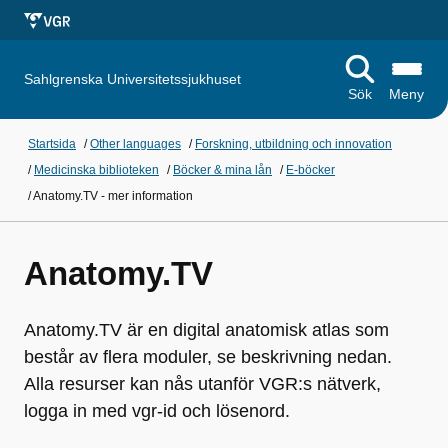
Sahlgrenska Universitetssjukhuset
Sök
Meny
Startsida
/
Other languages
/
Forskning, utbildning och innovation
/
Medicinska biblioteken
/
Böcker & mina lån
/
E-böcker
/
Anatomy.TV - mer information
Anatomy.TV
Anatomy.TV är en digital anatomisk atlas som
består av flera moduler, se beskrivning nedan.
Alla resurser kan nås utanför VGR:s nätverk,
logga in med vgr-id och lösenord.