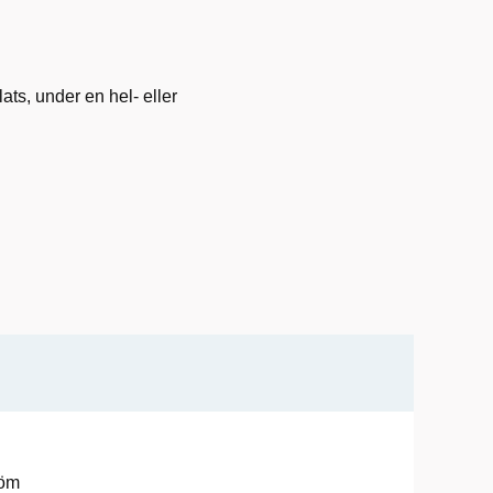
ats, under en hel- eller
röm