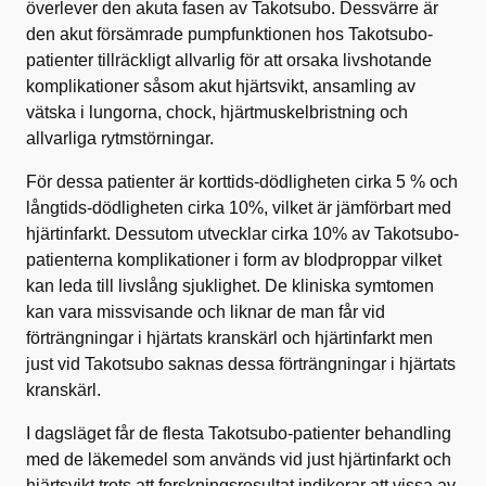
överlever den akuta fasen av Takotsubo. Dessvärre är
den akut försämrade pumpfunktionen hos Takotsubo-
patienter tillräckligt allvarlig för att orsaka livshotande
komplikationer såsom akut hjärtsvikt, ansamling av
vätska i lungorna, chock, hjärtmuskelbristning och
allvarliga rytmstörningar.
För dessa patienter är korttids-dödligheten cirka 5 % och
långtids-dödligheten cirka 10%, vilket är jämförbart med
hjärtinfarkt. Dessutom utvecklar cirka 10% av Takotsubo-
patienterna komplikationer i form av blodproppar vilket
kan leda till livslång sjuklighet. De kliniska symtomen
kan vara missvisande och liknar de man får vid
förträngningar i hjärtats kranskärl och hjärtinfarkt men
just vid Takotsubo saknas dessa förträngningar i hjärtats
kranskärl.
I dagsläget får de flesta Takotsubo-patienter behandling
med de läkemedel som används vid just hjärtinfarkt och
hjärtsvikt trots att forskningsresultat indikerar att vissa av