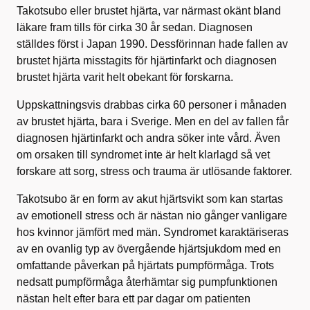
Takotsubo eller brustet hjärta, var närmast okänt bland
läkare fram tills för cirka 30 år sedan. Diagnosen
ställdes först i Japan 1990. Dessförinnan hade fallen av
brustet hjärta misstagits för hjärtinfarkt och diagnosen
brustet hjärta varit helt obekant för forskarna.
Uppskattningsvis drabbas cirka 60 personer i månaden
av brustet hjärta, bara i Sverige. Men en del av fallen får
diagnosen hjärtinfarkt och andra söker inte vård. Även
om orsaken till syndromet inte är helt klarlagd så vet
forskare att sorg, stress och trauma är utlösande faktorer.
Takotsubo är en form av akut hjärtsvikt som kan startas
av emotionell stress och är nästan nio gånger vanligare
hos kvinnor jämfört med män. Syndromet karaktäriseras
av en ovanlig typ av övergående hjärtsjukdom med en
omfattande påverkan på hjärtats pumpförmåga. Trots
nedsatt pumpförmåga återhämtar sig pumpfunktionen
nästan helt efter bara ett par dagar om patienten