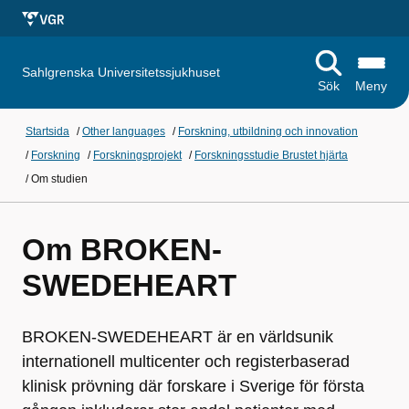
Sahlgrenska Universitetssjukhuset
Sök
Meny
Startsida
/
Other languages
/
Forskning, utbildning och innovation
/
Forskning
/
Forskningsprojekt
/
Forskningsstudie Brustet hjärta
/
Om studien
Om BROKEN-
SWEDEHEART
BROKEN-SWEDEHEART är en världsunik
internationell multicenter och registerbaserad
klinisk prövning där forskare i Sverige för första