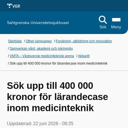
Sahlgrenska Universitetssjukhuset
Sök
Meny
Startsida
/
Other languages
/
Forskning, utbildning och innovation
/
Samverkan vård, akademi och näringsliv
/
VMTA – Västsvensk medicinteknisk arena
/
Aktuellt
/
Sök upp till 400 000 kronor för lärandecase inom medicinteknik
Sök upp till 400 000
kronor för lärandecase
inom medicinteknik
Uppdaterad:
22 juni 2026 - 08:35