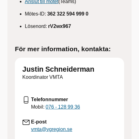
Anslut till mötet
(Teams)
Mötes-ID:
362 322 594 999 0
Lösenord:
rV2wx967
För mer information, kontakta:
Justin Schneiderman
Koordinator VMTA
Telefonnummer
Mobil:
076 - 128 99 36
E-post
vmta@vgregion.se