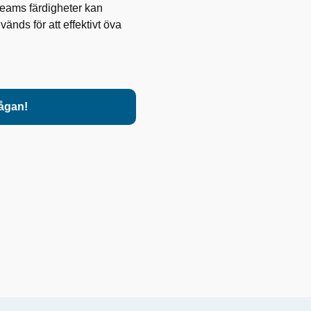
 teams färdigheter kan
nds för att effektivt öva
rågan!