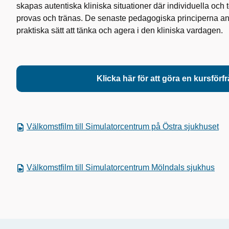
skapas autentiska kliniska situationer där individuella och
provas och tränas. De senaste pedagogiska principerna anvä
praktiska sätt att tänka och agera i den kliniska vardagen.
Klicka här för att göra en kursförf
Välkomstfilm till Simulatorcentrum på Östra sjukhuset
Välkomstfilm till Simulatorcentrum Mölndals sjukhus