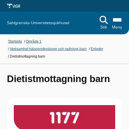
Sahlgrenska Universitetssjukhuset
Sök
Meny
Startsida
/
Område 1
/
Verksamhet hälsoprofessioner och radiologi barn
/
Enheter
/
Dietistmottagning barn
Dietistmottagning barn