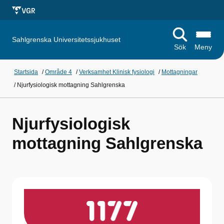
Sahlgrenska Universitetssjukhuset
Sök
Meny
Startsida
/
Område 4
/
Verksamhet Klinisk fysiologi
/
Mottagningar
/
Njurfysiologisk mottagning Sahlgrenska
Njurfysiologisk
mottagning Sahlgrenska