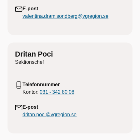
E-post
valentina.dram.sondberg@vgregion.se
Dritan Poci
Sektionschef
Telefonnummer
Kontor:
031 - 342 80 08
E-post
dritan.poci@vgregion.se