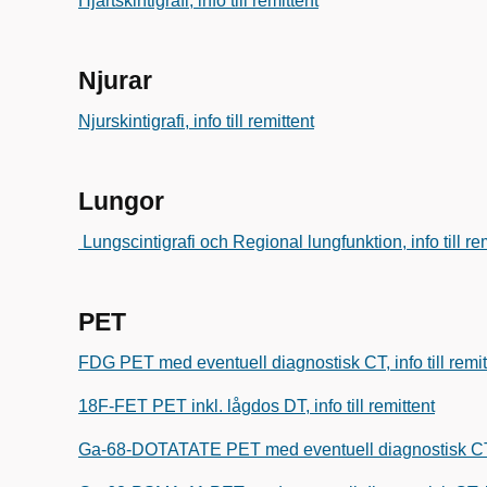
Hjärtskintigrafi, info till remittent
Njurar
Njurskintigrafi, info till remittent
Lungor
Lungscintigrafi och Regional lungfunktion, info till re
PET
FDG PET med eventuell diagnostisk CT, info till remit
18F-FET PET inkl. lågdos DT, info till remittent
Ga-68-DOTATATE PET med eventuell diagnostisk CT, in