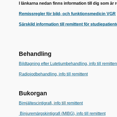
I länkarna nedan finns information till dig som är 
Remissregler för bild- och funktionsmedicin VGR
Särskild information till remittent för studiepatie
Behandling
Bildtagning efter Lutetiumbehandling, info till remitten
Radiojodbehandling, info till remittent
Bukorgan
Bimjältescintigrafi, info till remittent
Binjuremärgskintigrafi (MIBG), info till remittent