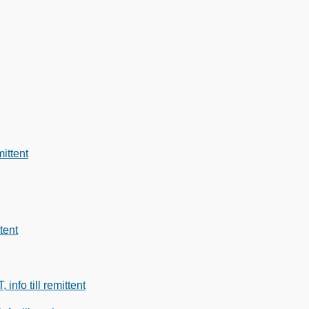
mittent
tent
fo till remittent