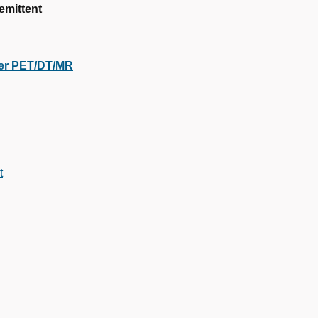
remittent
nter PET/DT/MR
t