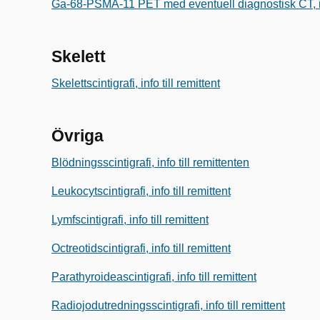
Ga-68-PSMA-11 PET med eventuell diagnostisk CT, inf
Skelett
Skelettscintigrafi, info till remittent
Övriga
Blödningsscintigrafi, info till remittenten
Leukocytscintigrafi, info till remittent
Lymfscintigrafi, info till remittent
Octreotidscintigrafi, info till remittent
Parathyroideascintigrafi, info till remittent
Radiojodutredningsscintigrafi, info till remittent