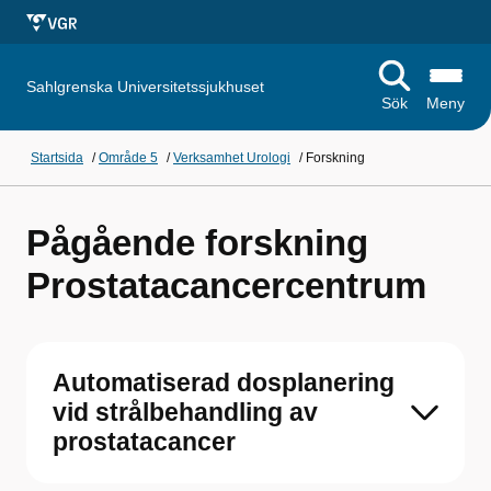
Sahlgrenska Universitetssjukhuset
Sök
Meny
Startsida
/
Område 5
/
Verksamhet Urologi
/
Forskning
Pågående forskning
Prostatacancercentrum
Automatiserad dosplanering
vid strålbehandling av
prostatacancer