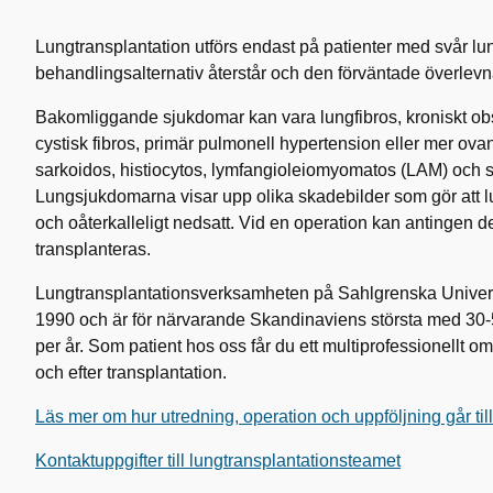
Lungtransplantation utförs endast på patienter med svår l
behandlingsalternativ återstår och den förväntade överlevn
Bakomliggande sjukdomar kan vara lungfibros, kroniskt ob
cystisk fibros, primär pulmonell hypertension eller mer ovan
sarkoidos, histiocytos, lymfangioleiomyomatos (LAM) och s
Lungsjukdomarna visar upp olika skadebilder som gör att lun
och oåterkalleligt nedsatt. Vid en operation kan antingen 
transplanteras.
Lungtransplantationsverksamheten på Sahlgrenska Univers
1990 och är för närvarande Skandinaviens största med 30-
per år. Som patient hos oss får du ett multiprofessionellt 
och efter transplantation.
Läs mer om hur utredning, operation och uppföljning går till
Kontaktuppgifter till lungtransplantationsteamet