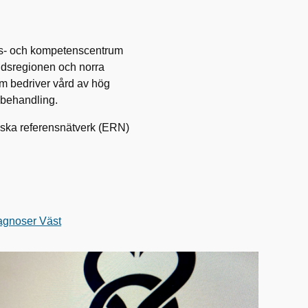
aps- och kompetenscentrum
ndsregionen och norra
 bedriver vård av hög
h behandling.
iska referensnätverk (ERN)
agnoser Väst