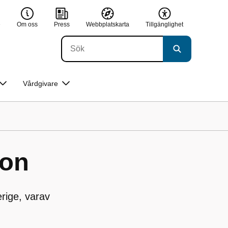
e
Om oss
Press
Webbplatskarta
Tillgänglighet
Vårdgivare
ion
erige, varav