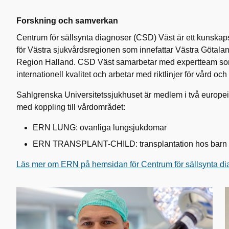
Forskning och samverkan
Centrum för sällsynta diagnoser (CSD) Väst är ett kunsk
för Västra sjukvårdsregionen som innefattar Västra Götala
Region Halland. CSD Väst samarbetar med expertteam som
internationell kvalitet och arbetar med riktlinjer för vård oc
Sahlgrenska Universitetssjukhuset är medlem i två europe
med koppling till vårdområdet:
ERN LUNG: ovanliga lungsjukdomar
ERN TRANSPLANT-CHILD: transplantation hos barn
Läs mer om ERN på hemsidan för Centrum för sällsynta di