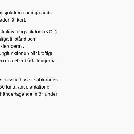
ungsjukdom där inga andra
aden är kort.
struktiv lungsjukdom (KOL),
liga tillstånd som
klerodermi.
gfunktionen blir kraftigt
den ena eller båda lungorna
itetssjukhuset etablerades
50 lungtransplantationer
omhändertagande inför, under