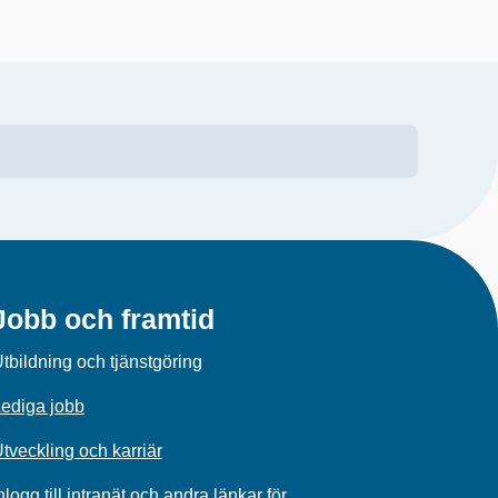
Jobb och framtid
tbildning och tjänstgöring
ediga jobb
tveckling och karriär
nlogg till intranät och andra länkar för