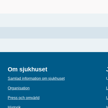
Om sjukhuset
Samlad information om sjukhuset
U
Organisation
L
Press och omvärld
U
Historik
I