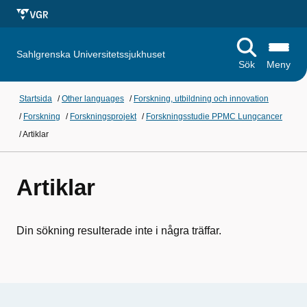
Sahlgrenska Universitetssjukhuset
Sök
Meny
Startsida
/
Other languages
/
Forskning, utbildning och innovation
/
Forskning
/
Forskningsprojekt
/
Forskningsstudie PPMC Lungcancer
/
Artiklar
Artiklar
Din sökning resulterade inte i några träffar.