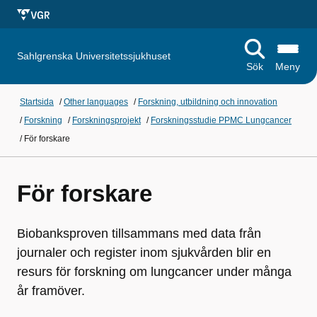
Sahlgrenska Universitetssjukhuset
Sök
Meny
Startsida
/
Other languages
/
Forskning, utbildning och innovation
/
Forskning
/
Forskningsprojekt
/
Forskningsstudie PPMC Lungcancer
/
För forskare
För forskare
Biobanksproven tillsammans med data från
journaler och register inom sjukvården blir en
resurs för forskning om lungcancer under många
år framöver.