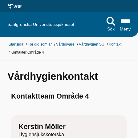
Sahlgrenska Universitetssjukhuset
Sök
Meny
Startsida
/
För dig som är
/
Vårdgivare
/
Vårdhygien SU
/
Kontakt
/
Kontakter Område 4
Vårdhygienkontakt
Kontaktteam Område 4
Kerstin Möller
Hygiensjuksköterska