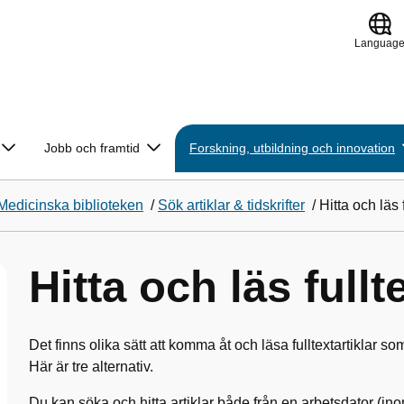
Languag
Jobb och framtid
Forskning, utbildning och innovation
Medicinska biblioteken
/
Sök artiklar & tidskrifter
/
Hitta och läs f
Hitta och läs fullt
Det finns olika sätt att komma åt och läsa fulltextartiklar
Här är tre alternativ.
Du kan söka och hitta artiklar både från en arbetsdator (i