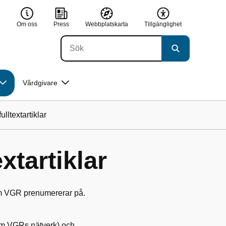
e
Om oss
Press
Webbplatskarta
Tillgänglighet
Vårdgivare
ulltextartiklar
extartiklar
 som VGR prenumererar på.
nom VGRs nätverk) och