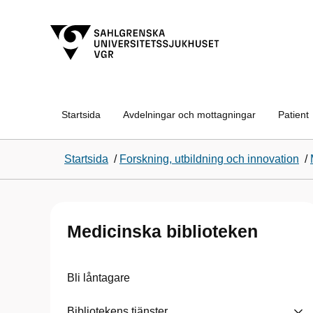
Startsida
Avdelningar och mottagningar
Patient
Startsida
/
Forskning, utbildning och innovation
/
Medicinska biblioteken
Bli låntagare
Bibliotekens tjänster