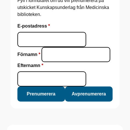
Fyll i formuläret om du vill prenumerera på
utskicket Kunskapsunderlag från Medicinska
biblioteken.
E-postadress
Förnamn
Efternamn