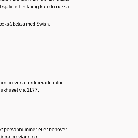
id självincheckning kan du också
 också betala med Swish.
om prover är ordinerade inför
sjukhuset via 1177.
nskt personnummer eller behöver
 ringa provtagning