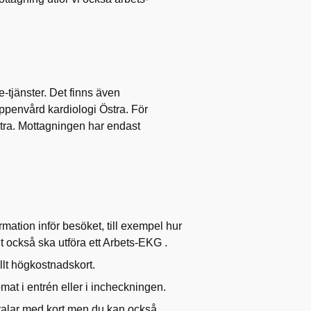
-tjänster. Det finns även
Öppenvård kardiologi Östra. För
tra. Mottagningen har endast
rmation inför besöket, till exempel hur
t också ska utföra ett Arbets-EKG .
llt högkostnadskort.
mat i entrén eller i incheckningen.
betalar med kort men du kan också