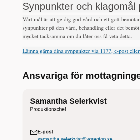
Synpunkter och klagomål 
Vårt mål är att ge dig god vård och ett gott bemöt
synpunkter på den vård, behandling eller det bemöta
mycket tacksamma om du låter oss få veta detta.
Lämna gärna dina synpunkter via 1177, e-post eller
Ansvariga för mottagning
Samantha Selerkvist
Produktionschef
E-post
samantha.selerkvist@vgregion.se