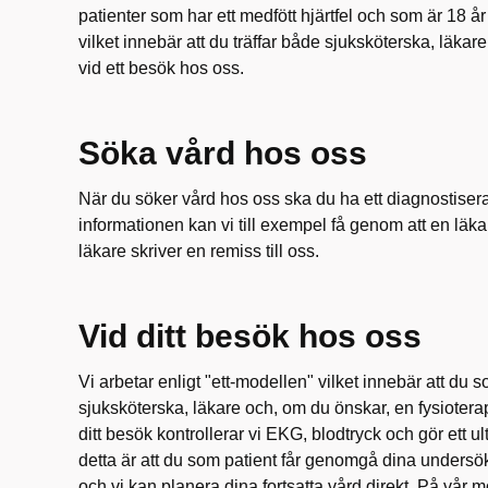
patienter som har ett medfött hjärtfel och som är 18 år 
vilket innebär att du träffar både sjuksköterska, läkare
vid ett besök hos oss.
Söka vård hos oss
När du söker vård hos oss ska du ha ett diagnostiserat
informationen kan vi till exempel få genom att en läka
läkare skriver en remiss till oss.
Vid ditt besök hos oss
Vi arbetar enligt "ett-modellen" vilket innebär att du so
sjuksköterska, läkare och, om du önskar, en fysioterap
ditt besök kontrollerar vi EKG, blodtryck och gör ett u
detta är att du som patient får genomgå dina undersök
och vi kan planera dina fortsatta vård direkt. På vår m