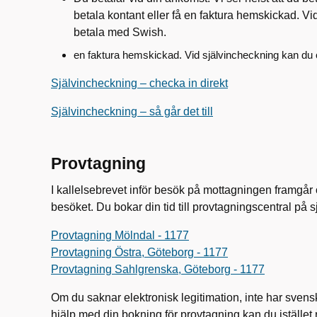
betala kontant eller få en faktura hemskickad. V
betala med Swish.
en faktura hemskickad. Vid självincheckning kan du
Självincheckning – checka in direkt
Självincheckning – så går det till
Provtagning
I kallelsebrevet inför besök på mottagningen framgår 
besöket. Du bokar din tid till provtagningscentral på 
Provtagning Mölndal - 1177
Provtagning Östra, Göteborg - 1177
Provtagning Sahlgrenska, Göteborg - 1177
Om du saknar elektronisk legitimation, inte har sve
hjälp med din bokning för provtagning kan du istället