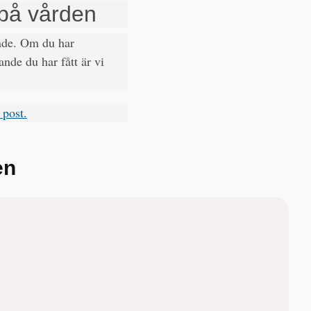
på vården
ande. Om du har
nde du har fått är vi
 post.
en